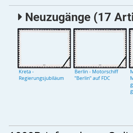
Neuzugänge (17 Arti
Kreta -
Berlin - Motorschiff
M
Regierungsjubiläum
"Berlin" auf FDC
M
g
g