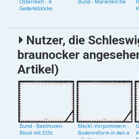
Österreich - 4
Bund - Marienkirche
R
Gedenkblöcke
K
Nutzer, die Schleswig
braunocker angesehen
Artikel)
Bund - Beethoven-
Meckl.-Vorpommern -
G
Block mit ESSt.
Bodenreform in den a
A