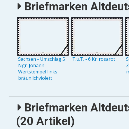
Briefmarken Altdeuts
Sachsen - Umschlag 5
T.u.T. - 6 Kr. rosarot
S
Ngr. Johann
Z
Wertstempel links
m
bräunlichviolett
Briefmarken Altdeut
(20 Artikel)