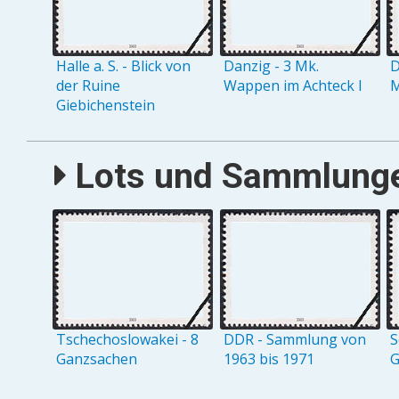
Halle a. S. - Blick von
Danzig - 3 Mk.
D
der Ruine
Wappen im Achteck I
M
Giebichenstein
Lots und Sammlungen
Tschechoslowakei - 8
DDR - Sammlung von
S
Ganzsachen
1963 bis 1971
G